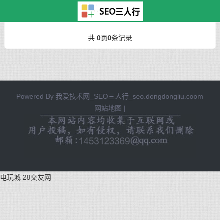
我爱技术网
>
建站常见问题
> 正文
共
0
页
0
条记录
Powered By
我爱技术网_SEO三人行_seo.dongdongliu.coom
网站地图
|
电玩城
28交友网