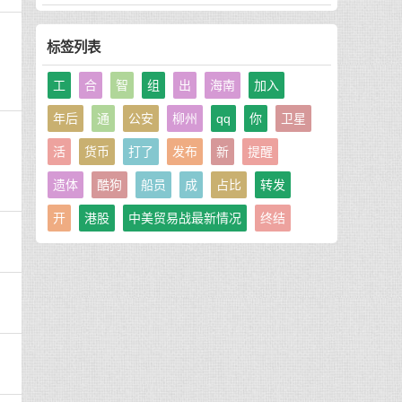
标签列表
工
合
智
组
出
海南
加入
年后
通
公安
柳州
qq
你
卫星
活
货币
打了
发布
新
提醒
遗体
酷狗
船员
成
占比
转发
开
港股
中美贸易战最新情况
终结