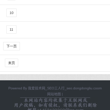
10
11
下一页
末页
Powered By
我爱技术网_SEO三人行_seo.dongdongliu.coom
网站地图
|