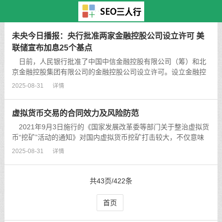
主页
>
TAG标签
> 网友
未央今日播报：央行批准两家金融控股公司设立许可 美
联储宣布加息25个基点
日前，人民银行批准了中国中信金融控股有限公司（筹）和北
京金融控股集团有限公司的金融控股公司设立许可。设立金融控
股公司，有利于推动非金融企业有效隔离金融与实业，防范风险
2025-08-31
详情
交叉传染，实现金融股权集中统一管理，促进规范可持续发
展。...
虚拟货币交易的合同效力及风险防范
2021年9月3日施行的《国家发展改革委等部门关于整治虚拟货
币“挖矿”活动的通知》对国内虚拟货币挖矿打击较大，不仅意味
着继续在国内挖矿将会受到行政处罚，同时还会面临相应的民事
2025-08-31
详情
刑事风险。...
共43页/422条
首页