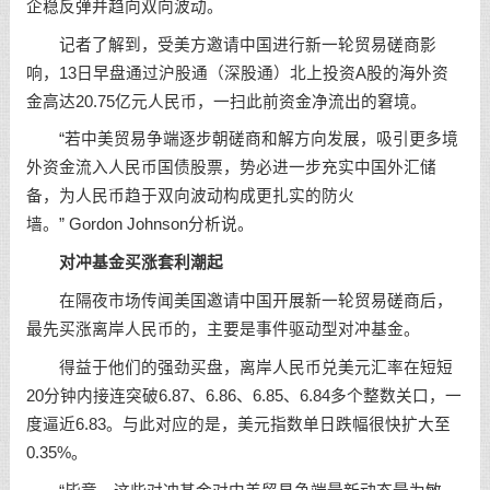
企稳反弹并趋向双向波动。
记者了解到，受美方邀请中国进行新一轮贸易磋商影
响，13日早盘通过沪股通（深股通）北上投资A股的海外资
金高达20.75亿元人民币，一扫此前资金净流出的窘境。
“若中美贸易争端逐步朝磋商和解方向发展，吸引更多境
外资金流入人民币国债股票，势必进一步充实中国外汇储
备，为人民币趋于双向波动构成更扎实的防火
墙。” Gordon Johnson分析说。
对冲基金买涨套利潮起
在隔夜市场传闻美国邀请中国开展新一轮贸易磋商后，
最先买涨离岸人民币的，主要是事件驱动型对冲基金。
得益于他们的强劲买盘，离岸人民币兑美元汇率在短短
20分钟内接连突破6.87、6.86、6.85、6.84多个整数关口，一
度逼近6.83。与此对应的是，美元指数单日跌幅很快扩大至
0.35%。