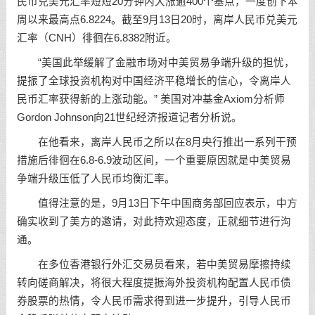
民币兑美元汇率短短20分钟内大涨逾400个基点，一度创下本
周以来最高点6.8224。截至9月13日20时，离岸人民币兑美元
汇率（CNH）徘徊在6.8382附近。
“美国此举缓解了金融市场对中美贸易争端升级的担忧，
提振了全球投资机构对中国经济平稳增长的信心，令离岸人
民币汇率获得新的上涨动能。” 美国对冲基金Axiom分析师
Gordon Johnson向21世纪经济报道记者分析说。
在他看来，离岸人民币之所以在8月央行推出一系列干预
措施后徘徊在6.8-6.9波动区间，一个重要原因就是中美贸易
争端升级压低了人民币均衡汇率。
值得注意的是，9月13日下午中国商务部回应表示，中方
确实收到了美方的邀请，对此持欢迎态度，正就细节进行沟
通。
在多位香港银行外汇交易员看来，若中美贸易摩擦持续
转向磋商解决，将很大程度提振海外投资机构配置人民币债
券股票的热情，令人民币需求得到进一步提升，引导人民币