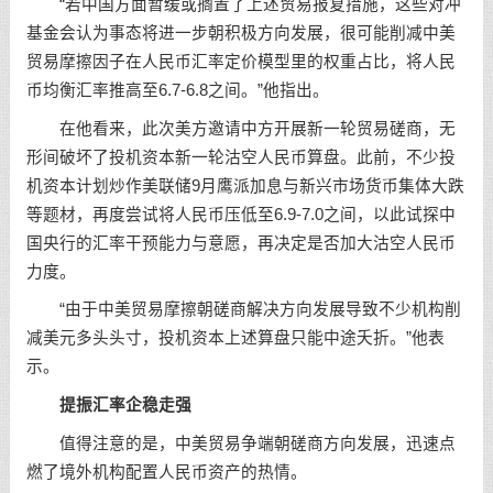
“若中国方面暂缓或搁置了上述贸易报复措施，这些对冲
基金会认为事态将进一步朝积极方向发展，很可能削减中美
贸易摩擦因子在人民币汇率定价模型里的权重占比，将人民
币均衡汇率推高至6.7-6.8之间。”他指出。
在他看来，此次美方邀请中方开展新一轮贸易磋商，无
形间破坏了投机资本新一轮沽空人民币算盘。此前，不少投
机资本计划炒作美联储9月鹰派加息与新兴市场货币集体大跌
等题材，再度尝试将人民币压低至6.9-7.0之间，以此试探中
国央行的汇率干预能力与意愿，再决定是否加大沽空人民币
力度。
“由于中美贸易摩擦朝磋商解决方向发展导致不少机构削
减美元多头头寸，投机资本上述算盘只能中途夭折。”他表
示。
提振汇率企稳走强
值得注意的是，中美贸易争端朝磋商方向发展，迅速点
燃了境外机构配置人民币资产的热情。