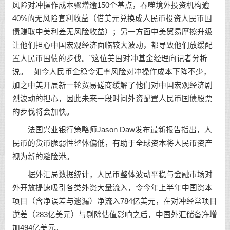
风险对冲操作成本骤增逾150个基点，吞噬境外投资机构逾
40%的无风险套利收益（借美元兑换成人民币投资人民币国
债赚取中美利差无风险收益）；另一方面中美贸易摩擦升级
让他们担心中国宏观经济面临较大波动，都导致他们放缓配
置人民币国债的步伐。”这位美国对冲基金经理向记者分析
说。 如今人民币企稳令汇率风险对冲操作成本下降不少，
加之中美开展新一轮贸易磋商缓解了他们对中国宏观经济剧
烈波动的担心，因此未来一段时间外资配置人民币国债股票
的步伐将会加快。
法国
兴业银行
策略师Jason Daw发布最新报告指出，人
民币的货币脆弱性整体偏低，有助于全球资本将人民币资产
视为新的避险港。
据外汇局数据统计，人民币整体波动平稳与金融市场对
外开放提速吸引各类外资大量流入，令今年上半年中国资本
项目（含净误差与遗漏）净流入784亿美元，在对冲经常项目
逆差（283亿美元）与剔除估值影响之后，中国外汇储备净增
加494亿美元。