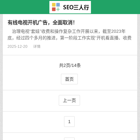
主页
>
TAG标签
> 民
有线电视开机广告，全面取消！
治理电视“套娃”收费和操作复杂工作开展以来，截至2023年
底，经过四个多月的推进，第一阶段工作实现“开机看直播、收费
包压减50%、提升消费透明度”的目标。有线电视和IPTV开机广告
2025-12-20
详情
全面取消，开机时长从治理前的最多118秒减少到不超过35
秒。...
共2页/14条
首页
上一页
1