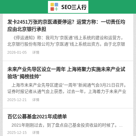
主页
>
TAG标签
> 美
发卡2451万张的京医通要停运？运营方称：一切责任均
应由北京银行承担
《停运通知》称：我司为“京医通”线上系统的建设和运营方，
北京银行股份有限公司为“京医通”线上系统出资方。由于北京银
行拒绝履行出资义务，该公司独自负担“京医通”项目数亿元成本
2026-01-05
详情
长达七年，因无力承担高昂的运营成本，“京医通”线上系统将于
2022年4月2...
未来产业先导区设立一周年 上海将聚力实施未来产业试
验场“揭榜挂帅”
上海市未来产业先导区建设“一周年”新闻通气会3月21日召开。
证券时报记者从通气会上获悉，过去一年，上海着力于未来产业
发展，努力构建良好的产业创新生态和公共服务平台。...
2025-12-21
详情
百亿公募基金2021年成绩单
2021年刚刚过去，到了盘点自己基金投资收益的时候了。...
2025-12-15
详情