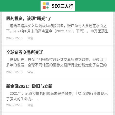
主页
>
TAG标签
> 快递
医药投资，该现“曙光”了
这两年追高买入医药板块的投资者，账户盈亏大多还在水面之
下。2021年6月末的高点至今（2022.7.25，下同），申万医药生
物板块累计涨幅-28.5%，在31个一级行业中位居倒数第二，倒数
2025-12-16
详情
第一为美容护理。...
全球证券交易所变迁
纵观历史，自荷兰阿姆斯特丹证券交易所成立以来，经过四百
多年的发展，全球不同地区的证券交易所行业纷纷走出了自己的
发展路径，形成了各具特色的行业格局。21世纪以来，随着信息
2025-12-15
详情
技术的迅猛发展和经济全球化程度的不断加深，日益激烈的竞争
促使全球证券交易所...
新金融2021：破旧与立新
2021年，尽管疫情的阴霾尚未完全散去，但新金融行业展现出
了强大的生命力。...
2025-12-15
详情