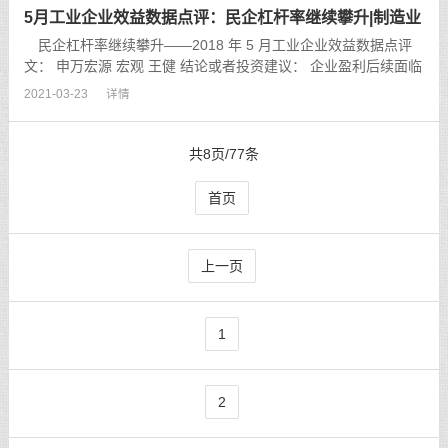
5月工业企业效益数据点评：民企杠杆率继续攀升|制造业
民企杠杆率继续攀升——2018 年 5 月工业企业效益数据点评
文： 申万宏源 宏观 王健 结论或者投资建议： 企业盈利后续面临
回落压力，但全年仍可实现高于名义 GDP 的增长。预计全年工
2021-03-23
详情
业企业盈利增长 12%。值得关注的是，今年以来国企的资产负债
率稳中有降，但...
共8页/77条
首页
上一页
1
2