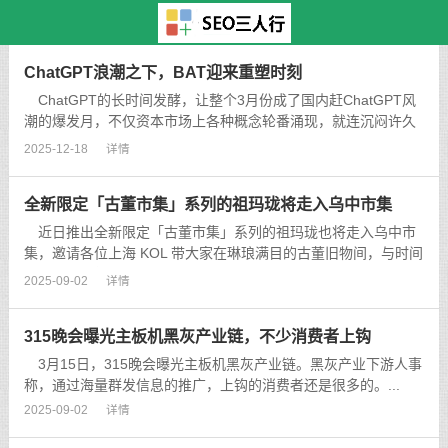
主页
>
TAG标签
> 华
ChatGPT浪潮之下，BAT迎来重塑时刻
ChatGPT的长时间发酵，让整个3月份成了国内赶ChatGPT风
潮的爆发月，不仅资本市场上各种概念轮番涌现，就连沉闷许久
的中文互联网世界，也处处洋溢着“久违”的兴奋。在3月底举办的
2025-12-18
详情
博鳌亚洲论坛上，腾讯集团高级执行副总裁汤道生披露，腾讯正
在研发AIGC以及大模...
全新限定「古董市集」系列的祖玛珑将走入乌中市集
近日推出全新限定「古董市集」系列的祖玛珑也将走入乌中市
集，邀请各位上海 KOL 带大家在琳琅满目的古董旧物间，与时间
里的故事偶然相遇。...
2025-09-02
详情
315晚会曝光主板机黑灰产业链，不少消费者上钩
3月15日，315晚会曝光主板机黑灰产业链。黑灰产业下游人事
称，通过海量群发信息的推广，上钩的消费者还是很多的。...
2025-09-02
详情